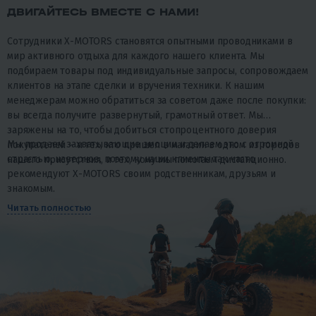
ДВИГАЙТЕСЬ ВМЕСТЕ С НАМИ!
Сотрудники X-MOTORS становятся опытными проводниками в
мир активного отдыха для каждого нашего клиента. Мы
подбираем товары под индивидуальные запросы, сопровождаем
клиентов на этапе сделки и вручения техники. К нашим
менеджерам можно обратиться за советом даже после покупки:
вы всегда получите развернутый, грамотный ответ. Мы
заряжены на то, чтобы добиться стопроцентного доверия
Мы продаем захватывающие эмоции и делаем это с огромной
покупателей – и тех, кто пришел в магазин в одном из городов
страстью, наверное, поэтому наши клиенты так часто
нашего присутствия, и тех, кому мы помогаем дистанционно.
рекомендуют X-MOTORS своим родственникам, друзьям и
знакомым.
Читать полностью