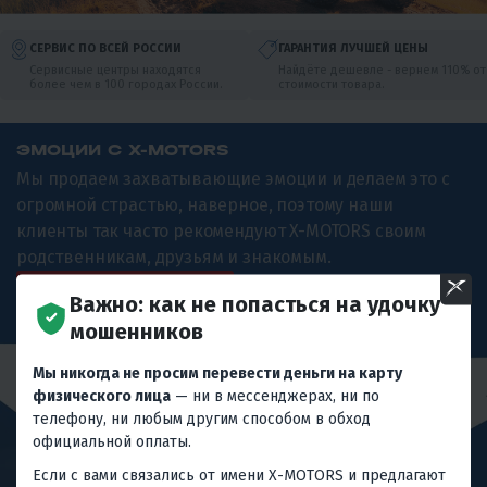
СЕРВИС ПО ВСЕЙ РОССИИ
ГАРАНТИЯ ЛУЧШЕЙ ЦЕНЫ
Сервисные центры находятся
Найдёте дешевле - вернем 110% от
более чем в 100 городах России.
стоимости товара.
ЭМОЦИИ С X-MOTORS
Мы продаем захватывающие эмоции и делаем это с
огромной страстью, наверное, поэтому наши
клиенты так часто рекомендуют X-MOTORS своим
родственникам, друзьям и знакомым.
ПЕРЕЙТИ В КАТАЛОГ
Важно: как не попасться на удочку
мошенников
Мы никогда не просим перевести деньги на карту
физического лица
— ни в мессенджерах, ни по
телефону, ни любым другим способом в обход
официальной оплаты.
Если с вами связались от имени X-MOTORS и предлагают