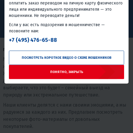
оплатить заказ переводом на личную карту физического
лица или индивидуального предпринимателя — это
мошенники. Не переводите деньги!
Если у вас есть подозрения в мошенничестве —
позвоните нам:
+7 (495) 476-65-88
ПОКОРЯЯ СТИХИИ
ПОСМОТРЕТЬ КОРОТКОЕ ВИДЕО О СХЕМЕ МОШЕННИКОВ
Мы стремимся популяризировать активный образ
жизни среди людей с самыми разными интересами. В
ПОНЯТНО, ЗАКРЫТЬ
X-MOTORS можно приобрести технику и снаряжение
для любого вида активного спорта и отдыха. И вы сами
выбираете, что это будет – семейный выезд на
природу или экстремальное путешествие.
Наши клиенты делятся с нами своими эмоциями, а мы
радуемся за каждого из них. Предлагаем посмотреть
некоторые фото-материалы от довольных
покупателей.