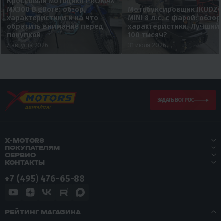
Кроссовый мотоцикл PROMAX
MX300 BigBore: обзор,
Мотобуксировщик IKUDZ
характеристики и на что
MINI 8 л.с. с фарой: обзор
обратить внимание перед
характеристики. Лучший
покупкой
100 тысяч?
7 августа 2026
31 июля 2026
ЗАДАТЬ ВОПРОС
X-MOTORS
ПОКУПАТЕЛЯМ
СЕРВИС
КОНТАКТЫ
+7 (495) 476-65-88
РЕЙТИНГ МАГАЗИНА