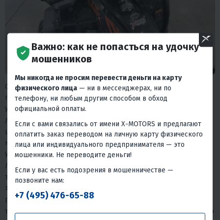
Важно: как не попасться на удочку
мошенников
Мы никогда не просим перевести деньги на карту
Orion 300 PRO идёт не в «голом» виде. Производитель
физического лица
— ни в мессенджерах, ни по
позаботился о том, чтобы квадроцикл был готов к реальным
телефону, ни любым другим способом в обход
условиям эксплуатации сразу из коробки.
официальной оплаты.
Литые диски
— не просто красиво. Они легче стальных
Если с вами связались от имени X-MOTORS и предлагают
штампованных, лучше держат форму при ударах и снижают
оплатить заказ переводом на личную карту физического
неподрессоренные массы, что напрямую влияет на
лица или индивидуального предпринимателя — это
управляемость на пересечённой местности.
мошенники. Не переводите деньги!
Лебёдка
— для тех, кто выбирается за пределы накатанных
Если у вас есть подозрения в мошенничестве —
троп. Застрял в грязи — вытащил себя сам. Это не опция «для
позвоните нам:
экстрима», это страховка для любого серьёзного выезда.
+7 (495) 476-65-88
Газомасляные амортизаторы
— обеспечивают плавность хода
там, где обычная пружина уже давно бы сказала «всё». Особенно