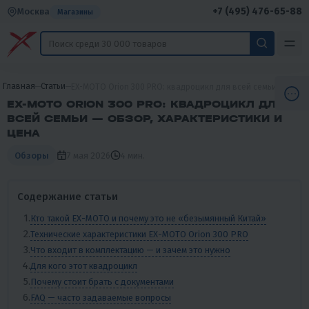
+7 (495) 476-65-88
Москва
Магазины
Главная
Статьи
EX-MOTO Orion 300 PRO: квадроцикл для всей семьи — обзор
EX-MOTO ORION 300 PRO: КВАДРОЦИКЛ ДЛЯ
ВСЕЙ СЕМЬИ — ОБЗОР, ХАРАКТЕРИСТИКИ И
ЦЕНА
7 мая 2026
4 мин.
Обзоры
Содержание статьи
Кто такой EX-MOTO и почему это не «безымянный Китай»
Технические характеристики EX-MOTO Orion 300 PRO
Что входит в комплектацию — и зачем это нужно
Для кого этот квадроцикл
Почему стоит брать с документами
FAQ — часто задаваемые вопросы