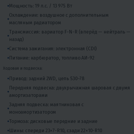
Мощность: 19 л.с. / 13 975 Вт
Охлаждение: воздушное с дополнительным
масляным радиатором
Трансмиссия: вариатор F-N-R (вперёд — нейтраль —
назад)
Система зажигания: электронная (CDI)
Питание: карбюратор, топливо АИ-92
Ходовая и подвеска:
Привод: задний 2WD, цепь 530-78
Передняя подвеска: двухрычажная шаровая с двумя
амортизаторами
Задняя подвеска: маятниковая с
моноамортизатором
Тормоза: дисковые передние и задние
Шины: спереди 23×7-R10, сзади 22×10-R10