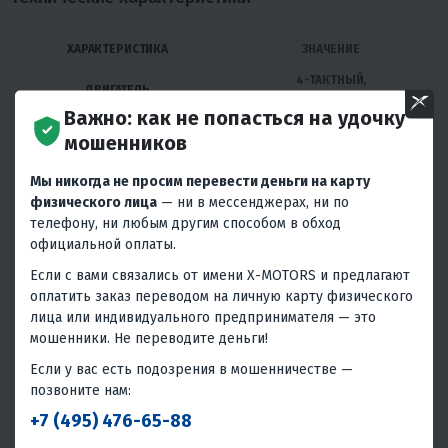
ХАРАКТЕРИСТИКА
ЗНАЧЕНИЕ
4-ТАКТНЫЙ,
ДВИГАТЕЛЬ
ОДНОЦИЛИНДРОВЫЙ
Важно: как не попасться на удочку
ОБЪЁМ ДВИГАТЕЛЯ
49 / 125 / 150 / 200 КУБ. СМ
мошенников
ДО 16 Л.С. (КАРБ.) / ДО 18 Л.С.
МОЩНОСТЬ (200CC)
Мы никогда не просим перевести деньги на карту
(ИНЖЕКТОР)
физического лица
— ни в мессенджерах, ни по
ОХЛАЖДЕНИЕ
ВОЗДУШНОЕ
телефону, ни любым другим способом в обход
официальной оплаты.
СПОРТИВНЫЙ ВАРИАТОР MALOSSI
ТРАНСМИССИЯ
SPA
Если с вами связались от имени X-MOTORS и предлагают
оплатить заказ переводом на личную карту физического
ТИП ПРИВОДА
РЕМЕНЬ
лица или индивидуального предпринимателя — это
ТОРМОЗА
ДИСКОВЫЕ С СИСТЕМОЙ CBS
мошенники. Не переводите деньги!
ЗАПУСК
КИК-СТАРТЕР + ЭЛЕКТРОСТАРТЕР
Если у вас есть подозрения в мошенничестве —
позвоните нам:
РАСХОД ТОПЛИВА
ОКОЛО 3-3,5 Л / 100 КМ
+7 (495) 476-65-88
ОБЪЁМ БАКА
8 Л