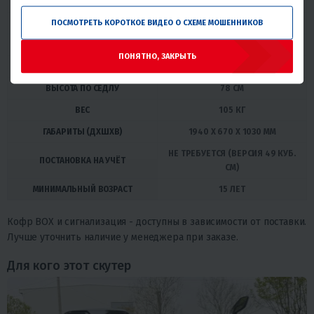
МАКСИМАЛЬНАЯ СКОРОСТЬ
ДО 120 КМ/Ч
ПОСМОТРЕТЬ КОРОТКОЕ ВИДЕО О СХЕМЕ МОШЕННИКОВ
МАКСИМАЛЬНАЯ НАГРУЗКА
ДО 250 КГ
КОЛЁСА
ЛИТЫЕ, 120/70-12
ПОНЯТНО, ЗАКРЫТЬ
АККУМУЛЯТОР
12В / 7АЧ
ВЫСОТА ПО СЕДЛУ
78 СМ
ВЕС
105 КГ
ГАБАРИТЫ (ДXШXВ)
1940 X 670 X 1030 ММ
НЕ ТРЕБУЕТСЯ (ВЕРСИЯ 49 КУБ.
ПОСТАНОВКА НА УЧЁТ
СМ)
МИНИМАЛЬНЫЙ ВОЗРАСТ
15 ЛЕТ
Кофр BOX и сигнализация - доступны в зависимости от поставки.
Лучше уточнить наличие у менеджера при заказе.
Для кого этот скутер