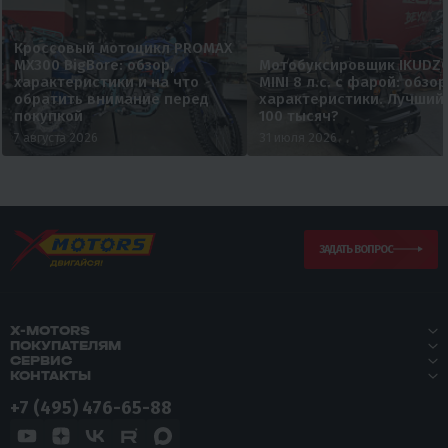
Кроссовый мотоцикл PROMAX
MX300 BigBore: обзор,
Мотобуксировщик IKUDZ
характеристики и на что
MINI 8 л.с. с фарой: обзор
обратить внимание перед
характеристики. Лучший
покупкой
100 тысяч?
7 августа 2026
31 июля 2026
ЗАДАТЬ ВОПРОС
X-MOTORS
ПОКУПАТЕЛЯМ
СЕРВИС
КОНТАКТЫ
+7 (495) 476-65-88