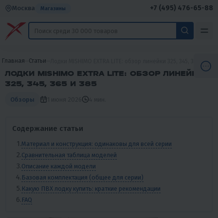
+7 (495) 476-65-88
Москва
Магазины
Главная
Статьи
Лодки MISHIMO EXTRA LITE: обзор линейки 325, 345, 365 и 385
ЛОДКИ MISHIMO EXTRA LITE: ОБЗОР ЛИНЕЙКИ
325, 345, 365 И 385
1 июня 2026
4 мин.
Обзоры
Содержание статьи
Материал и конструкция: одинаковы для всей серии
Сравнительная таблица моделей
Описание каждой модели
Базовая комплектация (общее для серии)
Какую ПВХ лодку купить: краткие рекомендации
FAQ