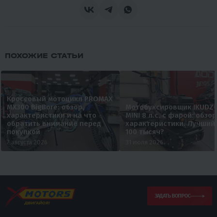
ПОХОЖИЕ СТАТЬИ
Кроссовый мотоцикл PROMAX
MX300 BigBore: обзор,
Мотобуксировщик IKUDZ
характеристики и на что
MINI 8 л.с. с фарой: обзор
обратить внимание перед
характеристики. Лучший
покупкой
100 тысяч?
7 августа 2026
31 июля 2026
ЗАДАТЬ ВОПРОС