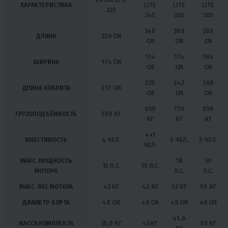
ХАРАКТЕРИСТИКА
LITE
LITE
LITE
325
345
365
385
340
360
380
ДЛИНА
320 СМ
СМ
СМ
СМ
174
174
184
ШИРИНА
174 СМ
СМ
СМ
СМ
235
242
268
ДЛИНА КОКПИТА
217 СМ
СМ
СМ
СМ
650
750
850
ГРУЗОПОДЪЁМНОСТЬ
550 КГ
КГ
КГ
КГ
4+1
ВМЕСТИМОСТЬ
4 ЧЕЛ.
5 ЧЕЛ.
5 ЧЕЛ.
ЧЕЛ.
МАКС. МОЩНОСТЬ
18
30
15 Л.С.
15 Л.С.
МОТОРА
Л.С.
Л.С.
МАКС. ВЕС МОТОРА
42 КГ
42 КГ
52 КГ
56 КГ
ДИАМЕТР БОРТА
48 СМ
48 СМ
48 СМ
48 СМ
45,6
МАССА КОМПЛЕКТА
35,9 КГ
43 КГ
50 КГ