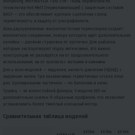
Wonpoong плотностью 1100 г/м². Ткань обработана по
технологии Hot-Melt (термоламинация) с защитным составом
BASF — это обеспечивает крепкое сцепление слоёв,
герметичность и защиту от ультрафиолета.
Швы двухуровневые: высокочастотная термосварка создаёт
монолитное соединение, поверх которого идёт дополнительная
оклейка — двойная страховка от протечек. Для рыбаков,
которые эксплуатируют лодку интенсивно, это важно:
конструкция не разойдётся ни от продолжительного
использования, ни от контакта с ветками и камнями.
Дно у всех моделей — надувное, низкого давления (НДНД), с
надувным килем. Три независимых герметичных отсека плюс
дно. Бронирование частичное — по баллонам и килю.
Транец — из влагостойкой фанеры. У модели 365 он
дополнительно усилен П-образным профилем, что позволяет
устанавливать более тяжёлый и мощный мотор.
Сравнительная таблица моделей
EXTRA
EXTRA
EXTRA
EXTRA LITE