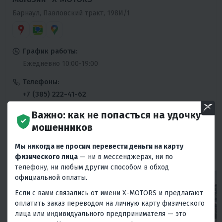
Барнаул, Павловский тракт, 198И/1
График работы:
Ежедневно 10:00-19:00
Телефоны:
+7 (385) 222-41-62
Ежедневно 10:00-19:00
Важно: как не попасться на удочку
Сервисный центр:
мошенников
+7 (385) 222-41-62
Мы никогда не просим перевести деньги на карту
Пн-Пт 10:00-19:00
физического лица
— ни в мессенджерах, ни по
телефону, ни любым другим способом в обход
официальной оплаты.
Если с вами связались от имени X-MOTORS и предлагают
оплатить заказ переводом на личную карту физического
лица или индивидуального предпринимателя — это