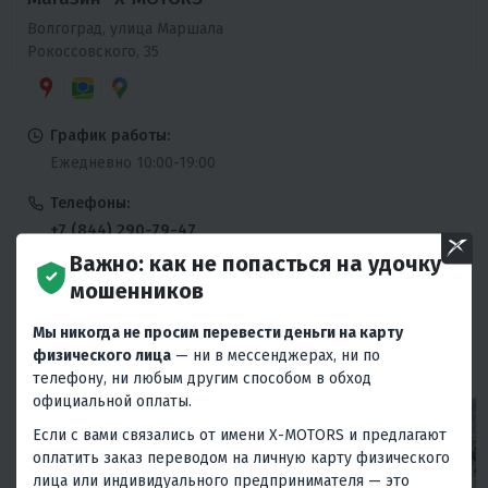
Волгоград, улица Маршала
Рокоссовского, 35
График работы:
Ежедневно 10:00-19:00
Телефоны:
+7 (844) 290-79-47
Ежедневно 10:00-19:00
Важно: как не попасться на удочку
мошенников
Сервисный центр:
+7 (844) 290-79-47
Мы никогда не просим перевести деньги на карту
Ежедневно 10:00-19:00
физического лица
— ни в мессенджерах, ни по
телефону, ни любым другим способом в обход
официальной оплаты.
Если с вами связались от имени X-MOTORS и предлагают
оплатить заказ переводом на личную карту физического
лица или индивидуального предпринимателя — это