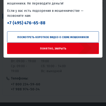
мошенники. Не переводите деньги!
Если у вас есть подозрения в мошенничестве —
1
позвоните нам:
Пункты выдачи:
+7 (495) 476-65-88
ул. Авторемонтная, 11В
ПОСМОТРЕТЬ КОРОТКОЕ ВИДЕО О СХЕМЕ МОШЕННИКОВ
График работы:
ПОНЯТНО, ЗАКРЫТЬ
Пн: 09:00 -
Чт: 09:00 - 19:00
19:00
Пт: 09:00 -
Вт: 09:00 - 19:00
19:00
Ср: 09:00 -
Сб: 10:00 - 14:00
19:00
Вс: выходной
Телефоны:
+7 800 234-59-60
+7 988 974-50-34