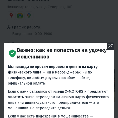
Нижневартовск, улица Северная, 10П
График работы:
Ежедневно 10:00-19:00
Телефоны:
Важно: как не попасться на удочку
+7 (3466) 640-640
мошенников
Ежедневно 10:00-19:00
Мы никогда не просим перевести деньги на карту
физического лица
— ни в мессенджерах, ни по
телефону, ни любым другим способом в обход
официальной оплаты.
Если с вами связались от имени X-MOTORS и предлагают
оплатить заказ переводом на личную карту физического
лица или индивидуального предпринимателя — это
1
мошенники. Не переводите деньги!
Пункты выдачи:
Если у вас есть подозрения в мошенничестве —