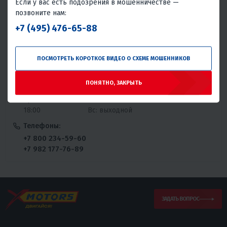
Если у вас есть подозрения в мошенничестве —
промузел Пелей, Панель Х, дом
позвоните нам:
16/1
+7 (495) 476-65-88
График работы:
ПОСМОТРЕТЬ КОРОТКОЕ ВИДЕО О СХЕМЕ МОШЕННИКОВ
Пн: 09:00 -
Чт: 09:00 - 18:00
18:00
Пт: 09:00 -
ПОНЯТНО, ЗАКРЫТЬ
Вт: 09:00 - 18:00
18:00
Ср: 09:00 -
Сб: 10:00 - 14:00
18:00
Вс: выходной
Телефоны:
+7 800 234-59-60
+7 982 177-76-89
ЗАДАТЬ ВОПРОС