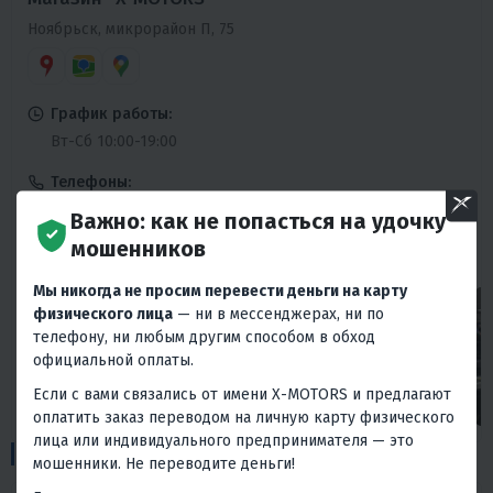
Ноябрьск, микрорайон П, 75
График работы:
Вт-Сб 10:00-19:00
Телефоны:
+7 (3496) 490-490
Важно: как не попасться на удочку
Вт-Сб 10:00-19:00
мошенников
Мы никогда не просим перевести деньги на карту
физического лица
— ни в мессенджерах, ни по
телефону, ни любым другим способом в обход
официальной оплаты.
Если с вами связались от имени X-MOTORS и предлагают
оплатить заказ переводом на личную карту физического
лица или индивидуального предпринимателя — это
1
Пункты выдачи:
мошенники. Не переводите деньги!