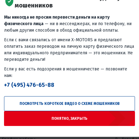
мошенников
Мы никогда не просим перевести деньги на карту
физического лица
— ни в мессенджерах, ни по телефону, ни
любым другим способом в обход официальной оплаты.
:
Телефоны:
Если с вами связались от имени X-MOTORS и предлагают
+7 (812) 237-37-24
0-19:00
оплатить заказ переводом на личную карту физического лица
Ежедневно 10:00-19:00
или индивидуального предпринимателя — это мошенники. Не
переводите деньги!
Если у вас есть подозрения в мошенничестве — позвоните
нам:
+7 (495) 476-65-88
График работы:
Телефо
+7 800 
Пн: 08:00 -
Чт: 08:00 - 20:00
+7 812 
20:00
Пт: 08:00 -
ПОСМОТРЕТЬ КОРОТКОЕ ВИДЕО О СХЕМЕ МОШЕННИКОВ
+7 911 
Вт: 08:00 - 20:00
20:00
Ср: 08:00 -
Сб: 10:00 - 16:00
ПОНЯТНО, ЗАКРЫТЬ
20:00
Вс: 10:00 - 16:00