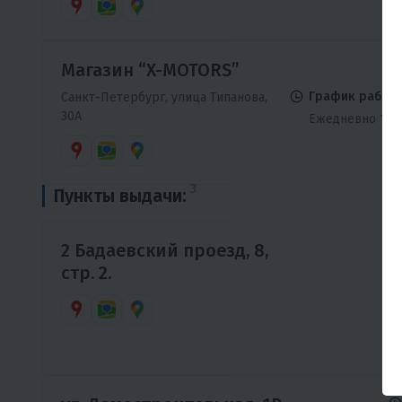
Магазин “X-MOTORS”
График работы
Санкт-Петербург, улица Типанова,
30А
Ежедневно 10:0
3
Пункты выдачи:
2 Бадаевский проезд, 8,
стр. 2.