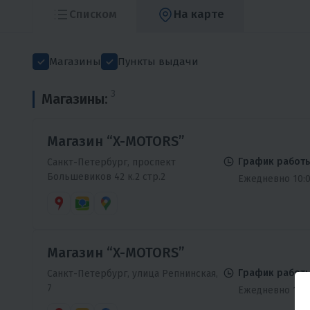
Списком
На карте
Магазины
Пункты выдачи
3
Магазины:
Магазин “X-MOTORS”
График работы
Санкт-Петербург, проспект
Большевиков 42 к.2 стр.2
Ежедневно 10:0
Магазин “X-MOTORS”
График работы
Санкт-Петербург, улица Репнинская,
7
Ежедневно 10:0