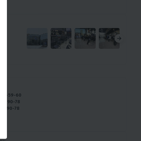
ны:
234-59-60
929-90-78
929-90-78