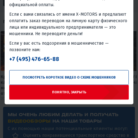
официальной оплаты.
Если с вами связались от имени X-MOTORS и предлагают
оплатить заказ переводом на личную карту физического
ПОХОЖИЕ ОБЗОРЫ
лица или индивидуального предпринимателя — это
мошенники. Не переводите деньги!
Если у вас есть подозрения в мошенничестве —
позвоните нам:
+7 (495) 476-65-88
Круизер, который не бьет по
Максискутер PROMAX ADV 
ПОСМОТРЕТЬ КОРОТКОЕ ВИДЕО О СХЕМЕ МОШЕННИКОВ
карману🔥🔥 Обзор дорожного
— лучшее предложение на
мотоцикла FAIDET Rebel 400 EFI
рынке.
ПОНЯТНО, ЗАКРЫТЬ
от мX-MOTORS
27 июля 2026
30 июля 2026
МЫ ОЧЕНЬ ЛЮБИМ ДЕЛАТЬ И ПОЛУЧАТЬ
ВИДЕООБЗОРЫ
НА НАШИ ТОВАРЫ
С их помощью наши потенциальные клиенты могут:
Оценить понравившееся транспортное средство в