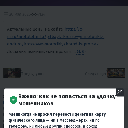
20 мая 2026
4124
Актуальные цены на сайте:
https://x-
m.su/mototehnika/pitbayki-krossovye-motocikly-
enduro/krossovye-motocikly/brand-is-promax
Доставка техники, экипировки, запчастей и аксессуаров п
...
еще
Предыдущее
Следующее
Важно: как не попасться на удочку
У НАС МНОГО
мошенников
ИНТЕРЕСНОГО КОНТЕНТА
!
Любишь драйв и интересуешься мототехникой?
Мы никогда не просим перевести деньги на карту
Подписывайся на наши социальные сети. У нас много
физического лица
— ни в мессенджерах, ни по
интересного.
телефону, ни любым другим способом в обход