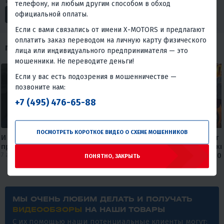
интересного.
телефону, ни любым другим способом в обход
официальной оплаты.
Если с вами связались от имени X-MOTORS и предлагают
оплатить заказ переводом на личную карту физического
ПОХОЖИЕ ОБЗОРЫ
лица или индивидуального предпринимателя — это
мошенники. Не переводите деньги!
Если у вас есть подозрения в мошенничестве —
позвоните нам:
+7 (495) 476-65-88
ПОСМОТРЕТЬ КОРОТКОЕ ВИДЕО О СХЕМЕ МОШЕННИКОВ
И Wi-fi подключил, и мотоцикл
Круизер, который не бьет 
приобрел😅
карману🔥🔥 Обзор дорожн
7 августа 2026
мотоцикла FAIDET Rebel 400
ПОНЯТНО, ЗАКРЫТЬ
от мX-MOTORS
30 июля 2026
МЫ ОЧЕНЬ ЛЮБИМ ДЕЛАТЬ И ПОЛУЧАТЬ
ВИДЕООБЗОРЫ
НА НАШИ ТОВАРЫ
С их помощью наши потенциальные клиенты могут: