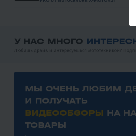
PRO от мотосалона X-MOTORS!
У НАС МНОГО
ИНТЕРЕС
Любишь драйв и интересуешься мототехникой? Подпи
МЫ ОЧЕНЬ ЛЮБИМ Д
И ПОЛУЧАТЬ
ВИДЕООБЗОРЫ
НА Н
ТОВАРЫ