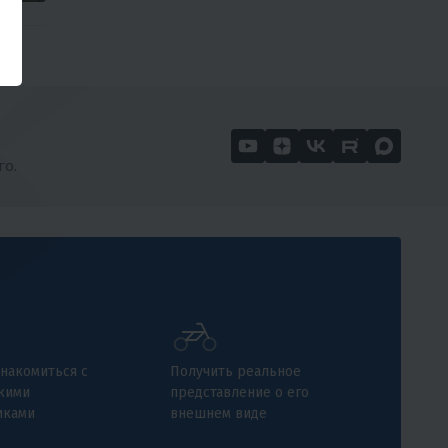
го.
накомиться с
Получить реальное
кими
представление о его
иками
внешнем виде