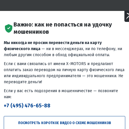
Важно: как не попасться на удочку
мошенников
Мы никогда не просим перевести деньги на карту
физического лица
— ни в мессенджерах, ни по телефону, ни
любым другим способом в обход официальной оплаты.
Если с вами связались от имени X-MOTORS и предлагают
оплатить заказ переводом на личную карту физического лица
O (ИКУДЗО) и заказать с доставкой по всей России можно на
или индивидуального предпринимателя — это мошенники. Не
переводите деньги!
usilen-s-podogrevom-ruchek
Если у вас есть подозрения в мошенничестве — позвоните
нам:
+7 (495) 476-65-88
Следующее
вид
Кроссовый мотоцикл PROMAX
INFERNO 380 4V 6G в красно-синем
ПОСМОТРЕТЬ КОРОТКОЕ ВИДЕО О СХЕМЕ МОШЕННИКОВ