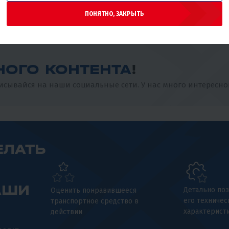
цвете🚀🔥
ПОНЯТНО, ЗАКРЫТЬ
НОГО КОНТЕНТА
!
сывайся на наши социальные сети. У нас много интересно
ЕЛАТЬ
АШИ
Детально поз
Оценить понравившееся
его техничес
транспортное средство в
характерист
действии