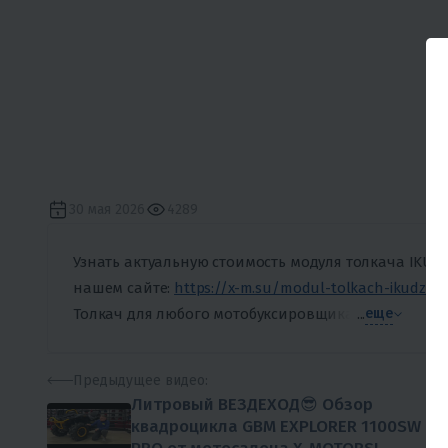
30 мая 2026
4289
Узнать актуальную стоимость модуля толкача IKUDZ
нашем сайте:
https://x-m.su/modul-tolkach-ikudzo-
Толкач для любого мотобуксировщика.
...
еще
Предыдущее
видео:
Литровый ВЕЗДЕХОД😎 Обзор
квадроцикла GBM EXPLORER 1100SW