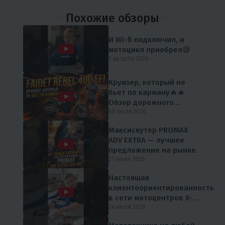
Похожие обзоры
И Wi-fi подключил, и
мотоцикл приобрел😅
7 августа 2026
Круизер, который не
бьет по карману🔥🔥
Обзор дорожного
мотоцикла FAIDET Rebel
30 июля 2026
400 EFI от мX-MOTORS
Максискутер PROMAX
ADV EXTRA — лучшее
предложение на рынке.
27 июля 2026
Настоящая
клиентоориентированность
в сети мотоцентров X-
MOTORS 😎
24 июля 2026