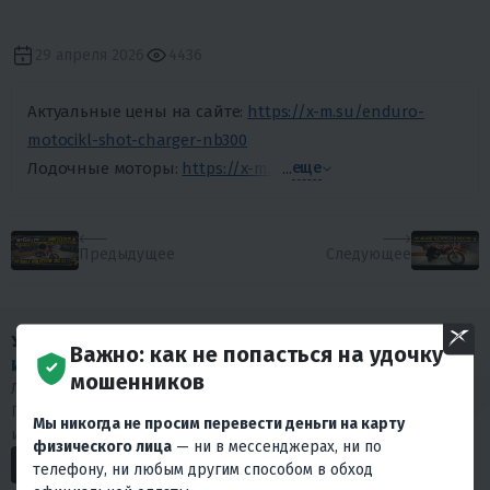
29 апреля 2026
4436
Актуальные цены на сайте:
https://x-m.su/enduro-
motocikl-shot-charger-nb300
Лодочные моторы:
https://x-m.su/vodnyy-transport/lodoc
...
еще
Предыдущее
Следующее
У НАС МНОГО
Важно: как не попасться на удочку
ИНТЕРЕСНОГО КОНТЕНТА
!
мошенников
Любишь драйв и интересуешься мототехникой?
Подписывайся на наши социальные сети. У нас много
Мы никогда не просим перевести деньги на карту
интересного.
физического лица
— ни в мессенджерах, ни по
телефону, ни любым другим способом в обход