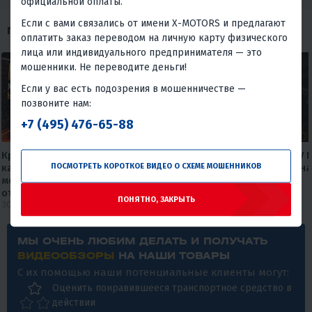
официальной оплаты.
Если с вами связались от имени X-MOTORS и предлагают
ПОХОЖИЕ ОБЗОРЫ
оплатить заказ переводом на личную карту физического
лица или индивидуального предпринимателя — это
мошенники. Не переводите деньги!
Если у вас есть подозрения в мошенничестве —
позвоните нам:
+7 (495) 476-65-88
Круизер, который не бьет по
Максискутер PROMAX ADV 
ПОСМОТРЕТЬ КОРОТКОЕ ВИДЕО О СХЕМЕ МОШЕННИКОВ
карману🔥🔥 Обзор дорожного
— лучшее предложение на
мотоцикла FAIDET Rebel 400 EFI
рынке.
от мX-MOTORS
27 июля 2026
ПОНЯТНО, ЗАКРЫТЬ
30 июля 2026
МЫ ОЧЕНЬ ЛЮБИМ ДЕЛАТЬ И ПОЛУЧАТЬ
ВИДЕООБЗОРЫ
НА НАШИ ТОВАРЫ
С их помощью наши потенциальные клиенты могут:
Оценить понравившееся транспортное средство в
действии