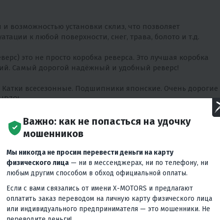
и и возможностью установки склиз, что позволяет
тации к любой поверхности, снег, трава, болото и т.д.
верс) это не просто коробка реверса. Это лучшая коробка
ний. Самый дорогой надёжный и удобный реверс!
м! Катки всесезонные. Подшипники японские. Очень дорогие
UDZO!
кцию мот буксировщика, не увеличивая его объёмы, что
Важно: как не попасться на удочку
 автомобилей.
мошенников
Мы никогда не просим перевести деньги на карту
физического лица
— ни в мессенджерах, ни по телефону, ни
SPACE, при стандартных размерах Мотобуксировщики
любым другим способом в обход официальной оплаты.
Если с вами связались от имени X-MOTORS и предлагают
оплатить заказ переводом на личную карту физического лица
 более эргономиченые, мягкие с улучшенной системой
или индивидуального предпринимателя — это мошенники. Не
переводите деньги!