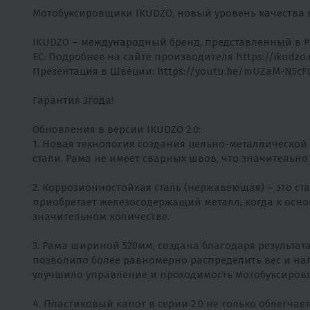
Мотобуксировщики IKUDZO, новый уровень качества в
IKUDZO – международный бренд, представленный в Ро
ЕС. Подробнее на сайте производителя
https://ikudzo
Презентация в Швеции:
https://youtu.be/mUZaM-N5cF
Гарантия 3года!
Обновления в версии IKUDZO 2.0:
1. Новая технология создания цельно-металлическо
стали. Рама не имеет сварных швов, что значительно
2. Коррозионностойкая сталь (нержавеющая) – это ст
приобретает железосодержащий металл, когда к осно
значительном количестве.
3. Рама шириной 520мм, создана благодаря результа
позволило более равномерно распределить вес и на
улучшило управление и проходимость мотобуксиров
4. Пластиковый капот в серии 2.0 не только облегча