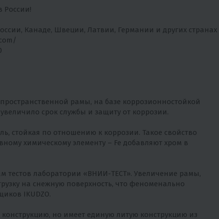
 России!
ссии, Канаде, Швеции, Латвии, Германии и других странах
.com/
0
й пространственной рамы, на базе коррозионностойкой
 увеличило срок службы и защиту от коррозии.
аль, стойкая по отношению к коррозии. Такое свойство
вному химическому элементу – Fe добавляют хром в
там тестов лаборатории «ВНИИ-ТЕСТ». Увеличение рамы,
грузку на снежную поверхность, что феноменально
щиков IKUDZO.
ет конструкцию, но имеет единую литую конструкцию из