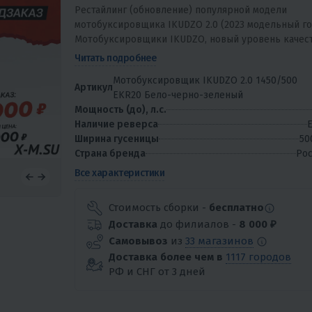
Рестайлинг (обновление) популярной модели
мотобуксировщика IKUDZO 2.0 (2023 модельный го
Мотобуксировщики IKUDZO, новый уровень качес
в России! IKUDZO – международный бренд,...
Читать подробнее
Мотобуксировщик IKUDZO 2.0 1450/500
Артикул
EKR20 Бело-черно-зеленый
Мощность (до), л.с.
Наличие реверса
Е
Ширина гусеницы
50
Страна бренда
Рос
Все характеристики
Стоимость сборки -
бесплатно
Доставка
до филиалов -
8 000 ₽
Самовывоз
из
33 магазинов
Доставка более чем в
1117 городов
РФ и СНГ от 3 дней