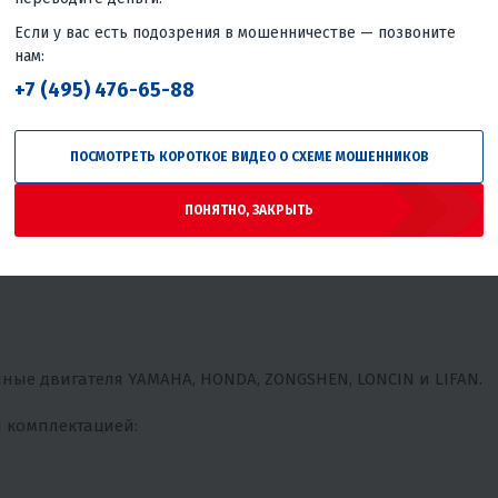
отился о пользователе как IKUDZO.
Если у вас есть подозрения в мошенничестве — позвоните
нам:
+7 (495) 476-65-88
ПОСМОТРЕТЬ КОРОТКОЕ ВИДЕО О СХЕМЕ МОШЕННИКОВ
ПОНЯТНО, ЗАКРЫТЬ
ные двигателя YAMAHA, HONDA, ZONGSHEN, LONCIN и LIFAN.
 комплектацией: