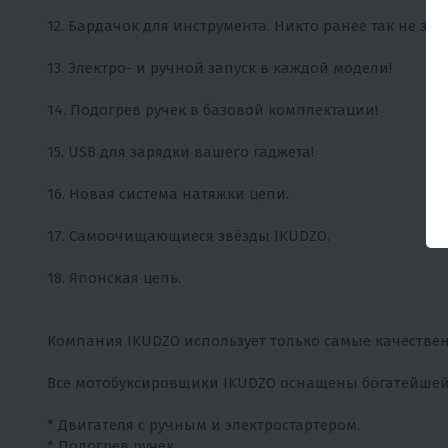
12. Бардачок для инструмента. Никто ранее так не заб
13. Электро- и ручной запуск в каждой модели!
14. Подогрев ручек в базовой комплектации!
15. USB для зарядки вашего гаджета!
16. Новая система натяжки цепи.
17. Самоочищающиеся звёзды IKUDZO.
18. Японская цепь.
Компания IKUDZO использует только самые качествен
Все мотобуксировщики IKUDZO оснащены богатейшей
* Двигателя с ручным и электростартером.
* Подогрев ручек