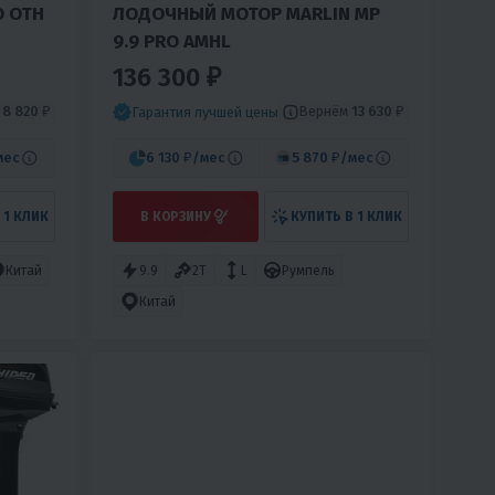
O ОТН
ЛОДОЧНЫЙ МОТОР MARLIN MP
9.9 PRO AMHL
136 300 ₽
м
8 820 ₽
Вернём
13 630 ₽
Гарантия лучшей цены
мес
6 130 ₽
/мес
5 870 ₽
/мес
 1 КЛИК
В КОРЗИНУ
КУПИТЬ В 1 КЛИК
Китай
9.9
2T
L
Румпель
Китай