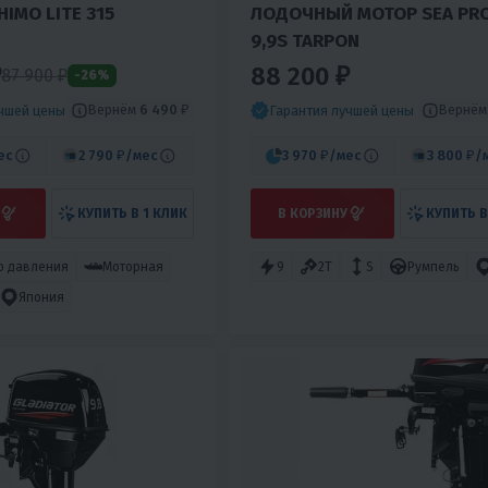
IMO LITE 315
ЛОДОЧНЫЙ МОТОР SEA PR
9,9S TARPON
₽
88 200 ₽
87 900
₽
-26%
Вернём
6 490 ₽
Вернё
учшей цены
Гарантия лучшей цены
ес
2 790 ₽
/мес
3 970 ₽
/мес
3 800 ₽
/
КУПИТЬ В 1 КЛИК
В КОРЗИНУ
КУПИТЬ В
о давления
Моторная
9
2T
S
Румпель
Япония