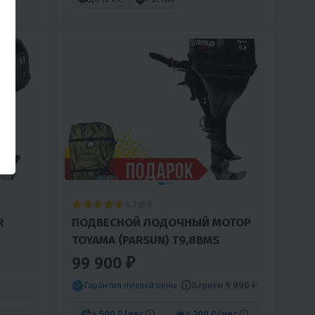
4.7
0
R
ПОДВЕСНОЙ ЛОДОЧНЫЙ МОТОР
TOYAMA (PARSUN) T9,8BMS
99 900 ₽
Вернём
9 990 ₽
Гарантия лучшей цены
4 500 ₽
/мес
4 300 ₽
/мес