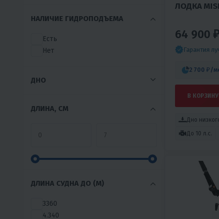
ЛОДКА MISH
MARLINBOAT
НАЛИЧИЕ ГИДРОПОДЪЕМА
MERCURY
64 900 
MTR MARINE
Есть
NAISH
Гарантия л
Нет
NISUS
NS MARINE
2 700 ₽
/м
ДНО
ORCA
PARSUN
В КОРЗИНУ
PATRIOT
ДЛИНА, СМ
PELICAN
Дно низког
POLAR BIRD
До 10 л.с.
PRO-LINE
REEF
REEF RIDER
REGATTA
ДЛИНА СУДНА ДО (М)
RIVERBOATS
ROGER
3360
SAIL
4.340