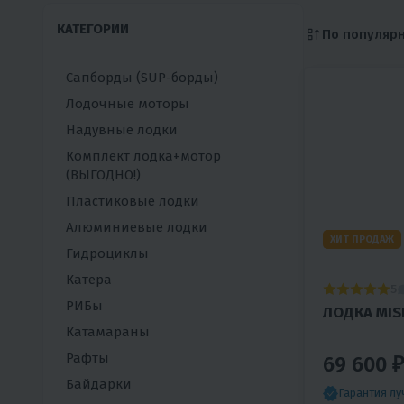
КАТЕГОРИИ
По популяр
Сапборды (SUP-борды)
Лодочные моторы
Надувные лодки
Комплект лодка+мотор
(ВЫГОДНО!)
Пластиковые лодки
Алюминиевые лодки
ХИТ ПРОДАЖ
Гидроциклы
Катера
5
РИБы
ЛОДКА MISH
Катамараны
Рафты
69 600 ₽
Байдарки
Гарантия л