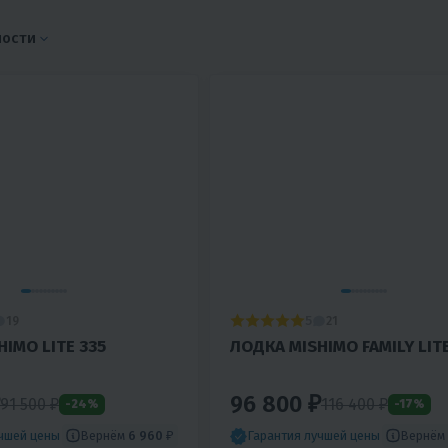
ности
5
19
21
IMO LITE 335
ЛОДКА MISHIMO FAMILY LIT
96 800 ₽
91 500
₽
116 400
₽
-24%
-17%
Вернём
6 960 ₽
Вернём
учшей цены
Гарантия лучшей цены