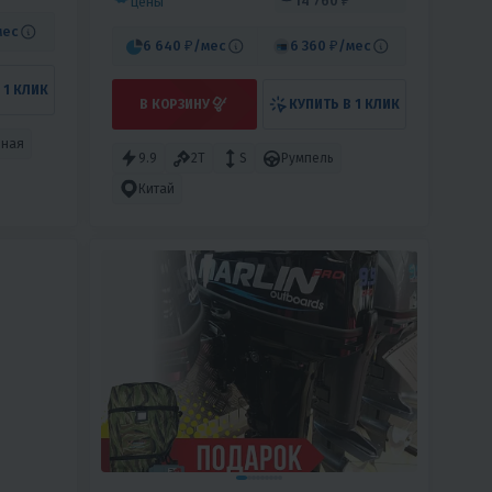
14 760 ₽
цены
мес
6 640 ₽
/мес
6 360 ₽
/мес
 1 КЛИК
В КОРЗИНУ
КУПИТЬ В 1 КЛИК
рная
9.9
2T
S
Румпель
Китай