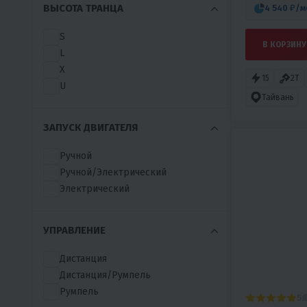
ВЫСОТА ТРАНЦА
4 540 ₽
/м
HANGKAI
HASWING
S
HDX
В КОРЗИНУ
L
HIDEA
X
HONDA
15
2T
U
HUNTERBOAT
Тайвань
HUTER
HYDRA
ЗАПУСК ДВИГАТЕЛЯ
HYDRO FORCE
Ручной
IBOARD
Ручной/Электрический
INDIANA
Электрический
ISEA
ITIWIT
IVLERBOAT
УПРАВЛЕНИЕ
JET MARINE
JOBE
Дистанция
JS
Дистанция/Румпель
MARCOBOATS
Румпель
5
MARINE ROCKET