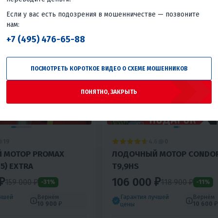
Если у вас есть подозрения в мошенничестве — позвоните
нам:
+7 (495) 476-65-88
ПОСМОТРЕТЬ КОРОТКОЕ ВИДЕО О СХЕМЕ МОШЕННИКОВ
ПОНЯТНО, ЗАКРЫТЬ
4.6
19
0
 МОТОР PROMAX
ЛОДОЧНЫЙ МОТОР CONDO
15) EXTRA
T9,9HS
₽
106 000 ₽
159 000 ₽
118 900 ₽
-31%
-11%
учшей
Вернём
Гарантия лучшей
Вернём
10 900 ₽
10 600 ₽
цены