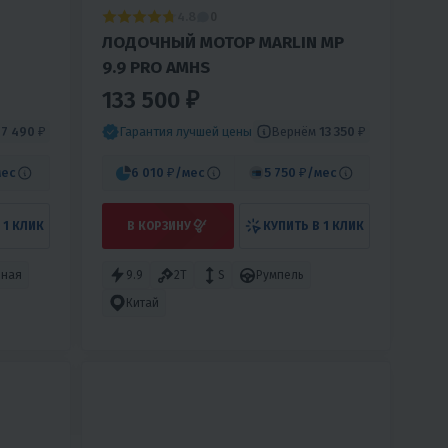
4.8
0
ЛОДОЧНЫЙ МОТОР MARLIN MP
9.9 PRO AMHS
133 500 ₽
м
7 490 ₽
Вернём
13 350 ₽
Гарантия лучшей цены
мес
6 010 ₽
/мес
5 750 ₽
/мес
 1 КЛИК
В КОРЗИНУ
КУПИТЬ В 1 КЛИК
рная
9.9
2T
S
Румпель
Китай