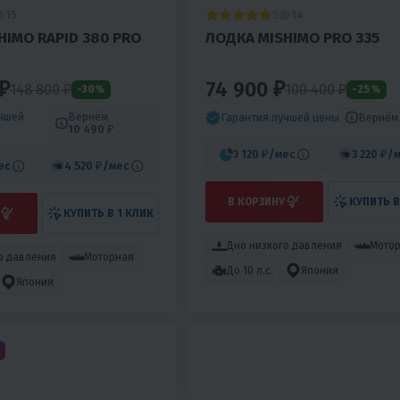
5
15
14
HIMO RAPID 380 PRO
ЛОДКА MISHIMO PRO 335
₽
74 900 ₽
148 800
₽
100 400
₽
-30%
-25%
учшей
Вернём
Вернё
Гарантия лучшей цены
10 490 ₽
3 120 ₽
/мес
3 220 ₽
/
ес
4 520 ₽
/мес
В КОРЗИНУ
КУПИТЬ В
КУПИТЬ В 1 КЛИК
Дно низкого давления
Мото
о давления
Моторная
До 10 л.с.
Япония
Япония