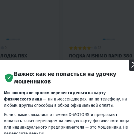
1
5
0
22
 ЛОДКА ПВХ
ЛОДКА MISHIMO RAPID 380
 E380PRO
94 900 ₽
112 700
₽
129 800
₽
Важно: как не попасться на удочку
-24%
-27%
мошенников
Вернём
8 620 ₽
Вернём
учшей цены
Гарантия лучшей цены
Мы никогда не просим перевести деньги на карту
ес
3 710 ₽
/мес
3 950 ₽
/мес
4 090 ₽
/
физического лица
— ни в мессенджерах, ни по телефону, ни
любым другим способом в обход официальной оплаты.
КУПИТЬ В 1 КЛИК
В КОРЗИНУ
КУПИТЬ В
Если с вами связались от имени X-MOTORS и предлагают
оплатить заказ переводом на личную карту физического лица
о давления
Моторная
380
Дно низкого давления
или индивидуального предпринимателя — это мошенники. Не
переводите деньги!
Россия
Моторная
До 20 л.с.
Япо