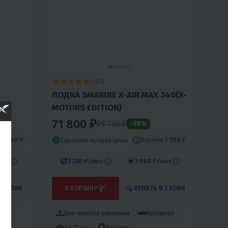
5
3
ЛОДКА SMARINE X-AIR MAX 340(X-
MOTORS EDITION)
71 800 ₽
99 730
₽
-28%
9 490 ₽
Вернём
7 180 ₽
Гарантия лучшей цены
мес
3 230 ₽
/мес
3 090 ₽
/мес
 1 КЛИК
В КОРЗИНУ
КУПИТЬ В 1 КЛИК
Дно низкого давления
Моторная
ния
До 15 л.с.
Россия