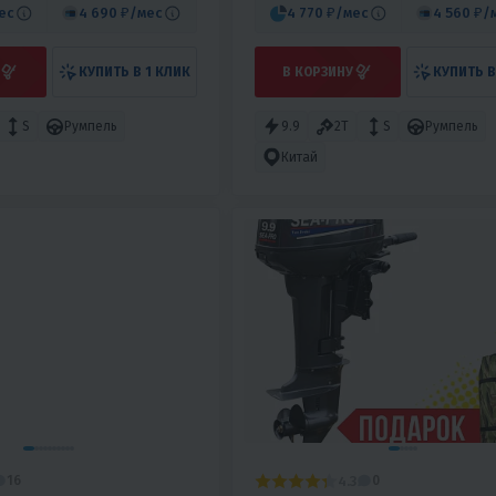
ес
4 690 ₽
/мес
4 770 ₽
/мес
4 560 ₽
/
КУПИТЬ В 1 КЛИК
В КОРЗИНУ
КУПИТЬ В
S
Румпель
9.9
2T
S
Румпель
Китай
4.3
16
0