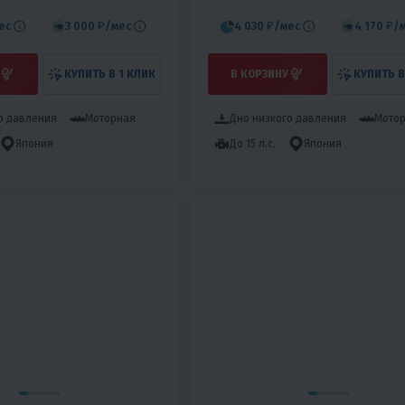
ес
3 000 ₽
/мес
4 030 ₽
/мес
4 170 ₽
/
КУПИТЬ В 1 КЛИК
В КОРЗИНУ
КУПИТЬ В
о давления
Моторная
Дно низкого давления
Мото
Япония
До 15 л.с.
Япония