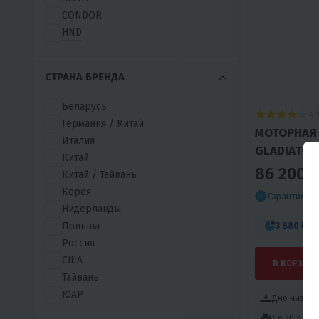
CONDOR
HND
TAKATSU
SMARINE
СТРАНА БРЕНДА
JP AUSTRALIA
HISUN
Беларусь
4.
X-MOTORS
Германия / Китай
МОТОРНАЯ
GLADIATOR
Италия
GLADIATOR
ДРАККАР
Китай
БУРЛАК
86 200 ₽
Китай / Тайвань
ADVENTUM
Корея
Гарантия л
ALLPASS
Нидерланды
ALTAIR-PRO
3 880 ₽
/м
Польша
ANGLER
Россия
ANNKOR
США
В КОРЗИНУ
APACHE
Тайвань
AQUA MARINA
ЮАР
Дно низког
AZTRON
Япония
До 30 л.с.