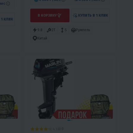
мес
В КОРЗИНУ
КУПИТЬ В 1 КЛИК
 1 КЛИК
9.8
2T
S
Румпель
Китай
4.1
0