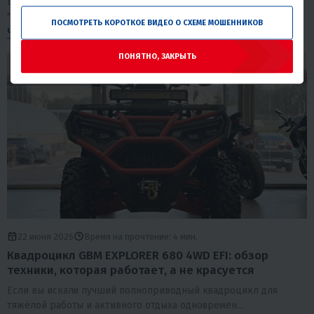
Если вы листаете объявления и в голове крутится вопрос
"какой мотоцикл для кросса выбрать окол...
ПОСМОТРЕТЬ КОРОТКОЕ ВИДЕО О СХЕМЕ МОШЕННИКОВ
Читать полностью
ПОНЯТНО, ЗАКРЫТЬ
22 июня 2026
Время на прочтение: 4 мин.
Квадроцикл GBM EXPLORER 680 4WD EFI: обзор
техники, которая работает, а не красуется
Если вы искали лучший полноприводный квадроцикл для
тяжёлой работы и активного отдыха одновремен...