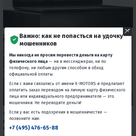
Важно: как не попасться на удочку
мошенников
Мы никогда не просим перевести деньги на карту
физического лица
— ни в мессенджерах, ни по
телефону, ни любым другим способом в обход
официальной оплаты.
Если с вами связались от имени X-MOTORS и предлагают
оплатить заказ переводом на личную карту физического
лица или индивидуального предпринимателя — это
мошенники. Не переводите деньги!
Если у вас есть подозрения в мошенничестве —
26 июня 2026
Время на прочтение: 4 мин.
позвоните нам:
EX-MOTO CB250: обзор кроссового мотоцикла,
+7 (495) 476-65-88
который не разорит ваш бюджет