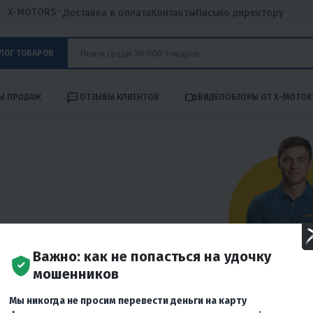
X-MOTORS
Доставка и оплата
Контакты
Письмо директору
ЛОГ ТОВАРОВ
Ы ПРОДАЖ
ОТЗЫВЫ КЛИЕНТОВ
ВИДЕООБЗОРЫ ОТ X-MOTOR
Важно: как не попасться на удочку
мошенников
аров
В каталоге вы найдёте много интересных товаров.
Мы никогда не просим перевести деньги на карту