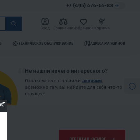
+7 (495) 476-65-88
Вход
Сравнение
Избранное
Корзина
S
ТЕХНИЧЕСКОЕ ОБСЛУЖИВАНИЕ
АДРЕСА МАГАЗИНОВ
Не нашли ничего интересного?
Ознакомьтесь с нашими
акциями
,
возможно там вы найдете для себя что-то
стоящее!
ПЕРЕЙТИ В КАТАЛОГ