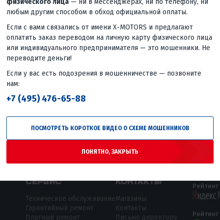
физического лица
— ни в мессенджерах, ни по телефону, ни
любым другим способом в обход официальной оплаты.
НАЙТИ
Если с вами связались от имени X-MOTORS и предлагают
оплатить заказ переводом на личную карту физического лица
или индивидуального предпринимателя — это мошенники. Не
переводите деньги!
Если у вас есть подозрения в мошенничестве — позвоните
нам:
+7 (495) 476-65-88
ПОСМОТРЕТЬ КОРОТКОЕ ВИДЕО О СХЕМЕ МОШЕННИКОВ
ПОНЯТНО, ЗАКРЫТЬ
СЕРВИС
КОНТАКТЫ
Рейтинг
Техническое обслуживание
Магазины
Гарантийный ремонт
Контакты
Рейтинг
Платный ремонт
Письмо директору