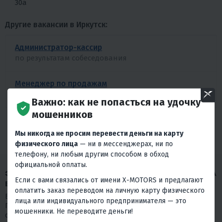
30а
Другие вакансии в Иркутск:
Администратор-кассир
по результатам собеседования
Менеджер по продажам
по результатам собеседования
Важно: как не попасться на удочку
мошенников
БОЛЬШЕ ВАКАНСИЙ
Мы никогда не просим перевести деньги на карту
физического лица
— ни в мессенджерах, ни по
телефону, ни любым другим способом в обход
официальной оплаты.
ЗАПОЛНИТЕ АНКЕТУ, ЧТОБЫ ОТКЛИКНУТЬСЯ НА
Если с вами связались от имени X-MOTORS и предлагают
ВАКАНСИЮ
оплатить заказ переводом на личную карту физического
Благодарим Вас за проявленный интерес к нашей компании.
лица или индивидуального предпринимателя — это
Просим пройти короткий тест. Пожалуйста, отнеситесь к нему
мошенники. Не переводите деньги!
серьезно, так как в нашем выборе мы на 80% будем